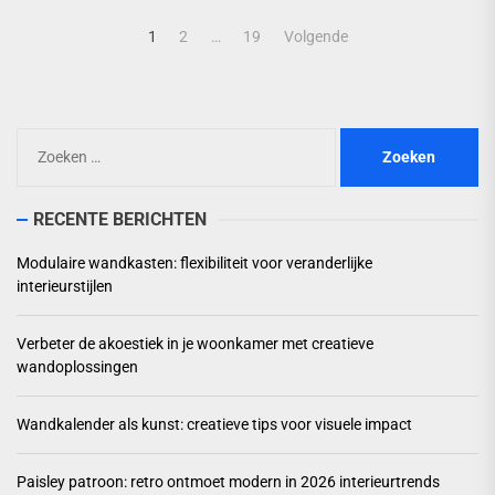
Berichten
1
2
…
19
Volgende
paginering
Zoeken
naar:
RECENTE BERICHTEN
Modulaire wandkasten: flexibiliteit voor veranderlijke
interieurstijlen
Verbeter de akoestiek in je woonkamer met creatieve
wandoplossingen
Wandkalender als kunst: creatieve tips voor visuele impact
Paisley patroon: retro ontmoet modern in 2026 interieurtrends