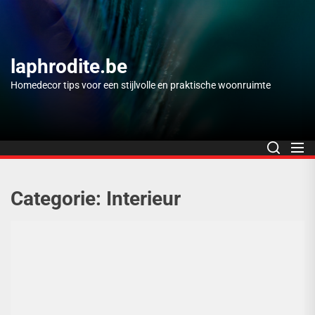
Skip
to
the
content
laphrodite.be
Homedecor tips voor een stijlvolle en praktische woonruimte
Categorie:
Interieur