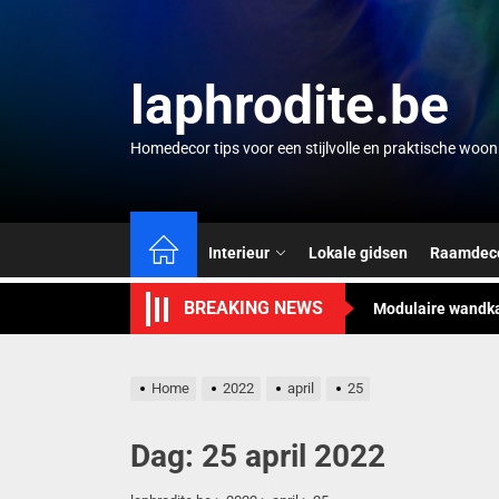
Skip
to
the
laphrodite.be
content
Homedecor tips voor een stijlvolle en praktische woo
Paisley patroon: 
Betonlook voor bi
Interieur
Lokale gidsen
Raamdeco
Modulaire wandkast
BREAKING NEWS
Verbeter de akoe
Wandkalender als 
Home
2022
april
25
Paisley patroon: 
Dag:
25 april 2022
Betonlook voor bi