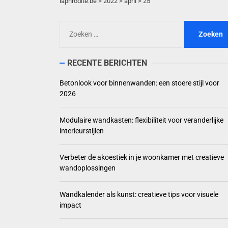
laphrodite.be
>
2022
>
april
>
25
Modulaire wandkast
Zoeken
naar:
Verbeter de akoe
Wandkalender als 
RECENTE BERICHTEN
Betonlook voor binnenwanden: een stoere stijl voor
Paisley patroon: 
2026
Modulaire wandkasten: flexibiliteit voor veranderlijke
interieurstijlen
Verbeter de akoestiek in je woonkamer met creatieve
wandoplossingen
Wandkalender als kunst: creatieve tips voor visuele
impact