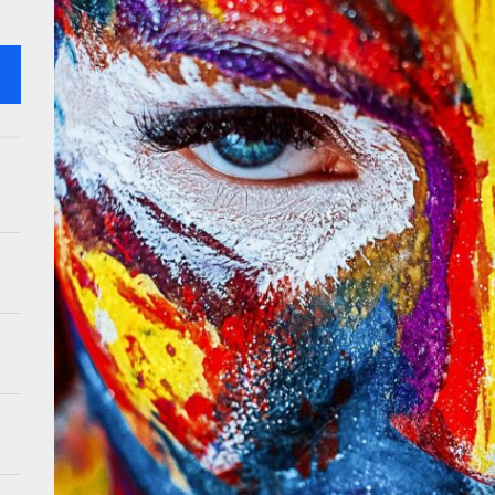
en: flexibiliteit voor veranderlijke interieurstijlen
stiek in je woonkamer met creatieve wandoplossingen
kunst: creatieve tips voor visuele impact
retro ontmoet modern in 2026 interieurtrends