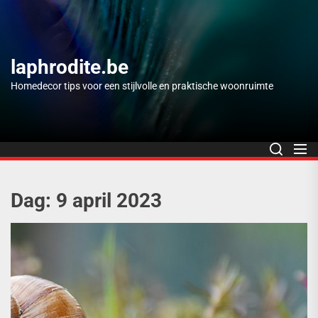
Skip
to
the
content
laphrodite.be
Homedecor tips voor een stijlvolle en praktische woonruimte
Dag:
9 april 2023