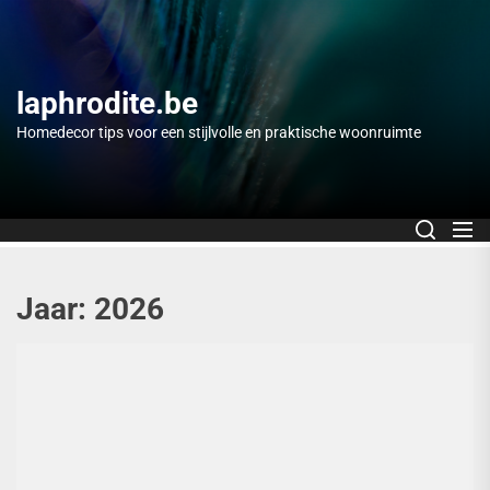
Skip
to
the
content
laphrodite.be
Homedecor tips voor een stijlvolle en praktische woonruimte
Jaar:
2026