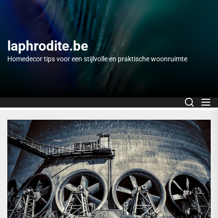
Skip
to
the
content
laphrodite.be
Homedecor tips voor een stijlvolle en praktische woonruimte