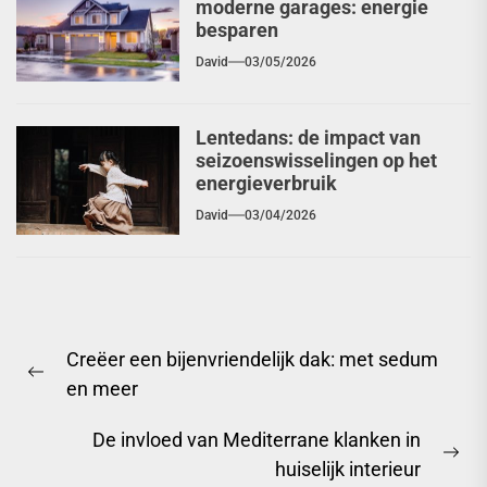
moderne garages: energie
besparen
David
03/05/2026
Lentedans: de impact van
seizoenswisselingen op het
energieverbruik
David
03/04/2026
Berichtnavigatie
Creëer een bijenvriendelijk dak: met sedum
Previous
en meer
post:
De invloed van Mediterrane klanken in
Ne
huiselijk interieur