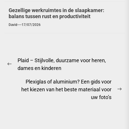
Gezellige werkruimtes in de slaapkamer:
balans tussen rust en productiviteit
David
17/07/2026
Berichtnavigatie
Plaid – Stijlvolle, duurzame voor heren,
Previous
dames en kinderen
post:
Plexiglas of aluminium? Een gids voor
het kiezen van het beste materiaal voor
Ne
uw foto’s
pos