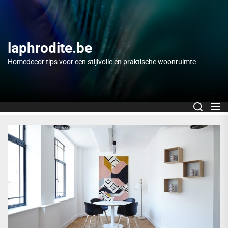
Skip
to
the
content
laphrodite.be
Homedecor tips voor een stijlvolle en praktische woonruimte