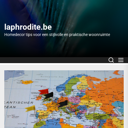
Skip
to
the
content
laphrodite.be
Homedecor tips voor een stijlvolle en praktische woonruimte