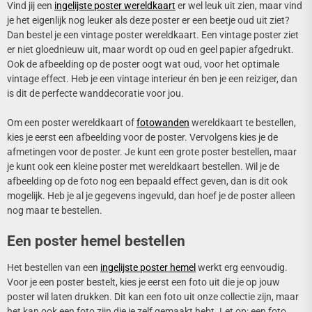
Vind jij een
ingelijste poster wereldkaart
er wel leuk uit zien, maar vind
je het eigenlijk nog leuker als deze poster er een beetje oud uit ziet?
Dan bestel je een vintage poster wereldkaart. Een vintage poster ziet
er niet gloednieuw uit, maar wordt op oud en geel papier afgedrukt.
Ook de afbeelding op de poster oogt wat oud, voor het optimale
vintage effect. Heb je een vintage interieur én ben je een reiziger, dan
is dit de perfecte wanddecoratie voor jou.
Om een poster wereldkaart of
fotowanden
wereldkaart te bestellen,
kies je eerst een afbeelding voor de poster. Vervolgens kies je de
afmetingen voor de poster. Je kunt een grote poster bestellen, maar
je kunt ook een kleine poster met wereldkaart bestellen. Wil je de
afbeelding op de foto nog een bepaald effect geven, dan is dit ook
mogelijk. Heb je al je gegevens ingevuld, dan hoef je de poster alleen
nog maar te bestellen.
Een poster hemel bestellen
Het bestellen van een
ingelijste poster hemel
werkt erg eenvoudig.
Voor je een poster bestelt, kies je eerst een foto uit die je op jouw
poster wil laten drukken. Dit kan een foto uit onze collectie zijn, maar
het kan ook een foto zijn die je zelf gemaakt hebt. Let op: een foto