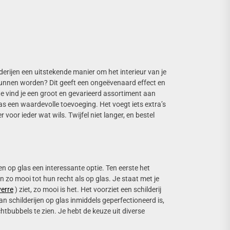
lderijen een uitstekende manier om het interieur van je
 kunnen worden? Dit geeft een ongeëvenaard effect en
ite vind je een groot en gevarieerd assortiment aan
glas een waardevolle toevoeging. Het voegt iets extra’s
 voor ieder wat wils. Twijfel niet langer, en bestel
en op glas een interessante optie. Ten eerste het
en zo mooi tot hun recht als op glas. Je staat met je
verre
) ziet, zo mooi is het. Het voorziet een schilderij
n schilderijen op glas inmiddels geperfectioneerd is,
chtbubbels te zien. Je hebt de keuze uit diverse