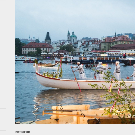
stiek in je woonkamer met creatieve wandoplossingen
kunst: creatieve tips voor visuele impact
retro ontmoet modern in 2026 interieurtrends
ebruik systemen voor je tuin
INTERIEUR