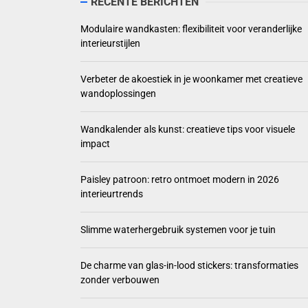
RECENTE BERICHTEN
Verbeter de akoe
Modulaire wandkasten: flexibiliteit voor veranderlijke
interieurstijlen
Wandkalender als 
Paisley patroon: 
Verbeter de akoestiek in je woonkamer met creatieve
wandoplossingen
Slimme waterherg
Wandkalender als kunst: creatieve tips voor visuele
impact
Paisley patroon: retro ontmoet modern in 2026
interieurtrends
Slimme waterhergebruik systemen voor je tuin
De charme van glas-in-lood stickers: transformaties
zonder verbouwen