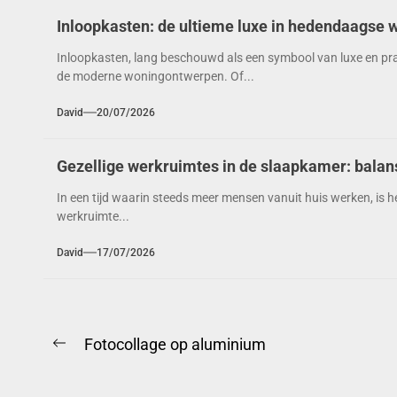
Inloopkasten: de ultieme luxe in hedendaagse 
Inloopkasten, lang beschouwd als een symbool van luxe en prakt
de moderne woningontwerpen. Of...
David
20/07/2026
Gezellige werkruimtes in de slaapkamer: balans 
In een tijd waarin steeds meer mensen vanuit huis werken, is h
werkruimte...
David
17/07/2026
Berichtnavigatie
Fotocollage op aluminium
Previous
post: