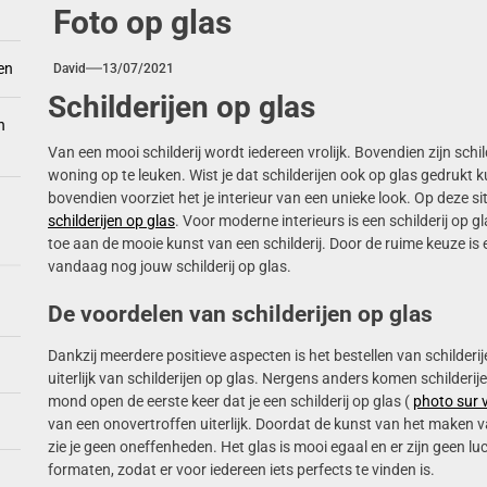
Foto op glas
en
David
13/07/2021
Schilderijen op glas
n
Van een mooi schilderij wordt iedereen vrolijk. Bovendien zijn schi
woning op te leuken. Wist je dat schilderijen ook op glas gedrukt
bovendien voorziet het je interieur van een unieke look. Op deze s
schilderijen op glas
. Voor moderne interieurs is een schilderij op 
toe aan de mooie kunst van een schilderij. Door de ruime keuze is er
vandaag nog jouw schilderij op glas.
De voordelen van schilderijen op glas
Dankzij meerdere positieve aspecten is het bestellen van schilderij
uiterlijk van schilderijen op glas. Nergens anders komen schilderij
mond open de eerste keer dat je een schilderij op glas (
photo sur 
van een onovertroffen uiterlijk. Doordat de kunst van het maken va
zie je geen oneffenheden. Het glas is mooi egaal en er zijn geen lu
formaten, zodat er voor iedereen iets perfects te vinden is.