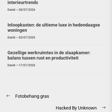
interieurtrends
David
28/07/2026
Inloopkasten: de ultieme luxe in hedendaagse
woningen
David
20/07/2026
Gezellige werkruimtes in de slaapkamer:
balans tussen rust en productiviteit
David
17/07/2026
Berichtnavigatie
Fotobehang gras
Previous
post:
Hacked By Unknown
Ne