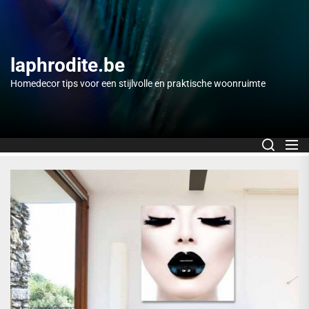
Skip
to
the
content
laphrodite.be
Homedecor tips voor een stijlvolle en praktische woonruimte