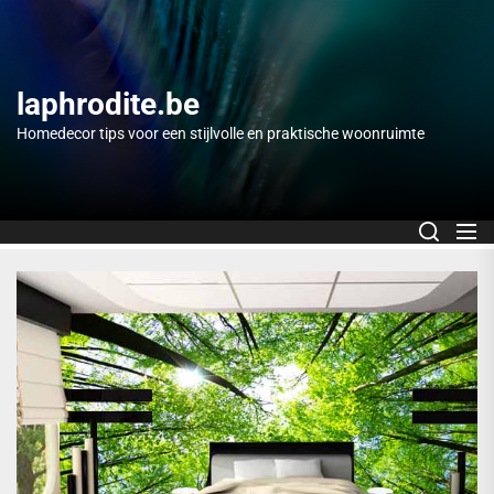
Skip
to
the
content
laphrodite.be
Homedecor tips voor een stijlvolle en praktische woonruimte