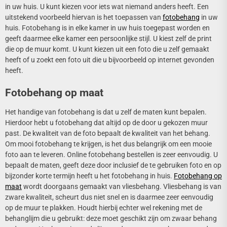
in uw huis. U kunt kiezen voor iets wat niemand anders heeft. Een
uitstekend voorbeeld hiervan is het toepassen van
fotobehang
in uw
huis. Fotobehang is in elke kamer in uw huis toegepast worden en
geeft daarmee elke kamer een persoonlijke stijl. U kiest zelf de print
die op de muur komt. U kunt kiezen uit een foto die u zelf gemaakt
heeft of u zoekt een foto uit die u bijvoorbeeld op internet gevonden
heeft.
Fotobehang op maat
Het handige van fotobehang is dat u zelf de maten kunt bepalen.
Hierdoor hebt u fotobehang dat altijd op de door u gekozen muur
past. De kwaliteit van de foto bepaalt de kwaliteit van het behang.
Om mooi fotobehang te krijgen, is het dus belangrijk om een mooie
foto aan te leveren. Online fotobehang bestellen is zeer eenvoudig. U
bepaalt de maten, geeft deze door inclusief de te gebruiken foto en op
bijzonder korte termijn heeft u het fotobehang in huis.
Fotobehang op
maat
wordt doorgaans gemaakt van vliesbehang. Vliesbehang is van
zware kwaliteit, scheurt dus niet snel en is daarmee zeer eenvoudig
op de muur te plakken. Houdt hierbij echter wel rekening met de
behanglijm die u gebruikt: deze moet geschikt zijn om zwaar behang