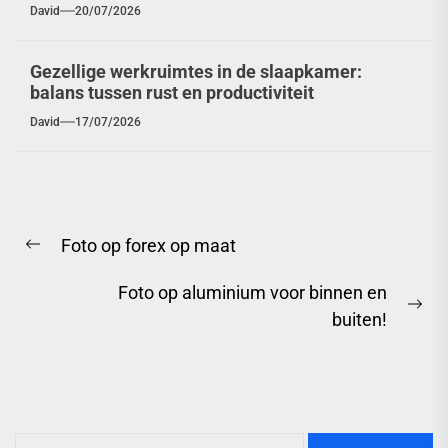
David
20/07/2026
Gezellige werkruimtes in de slaapkamer:
balans tussen rust en productiviteit
David
17/07/2026
Berichtnavigatie
Foto op forex op maat
Previous
post:
Foto op aluminium voor binnen en
Ne
buiten!
pos
Zoeken