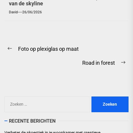
van de skyline
David
26/06/2026
Berichtnavigatie
Foto op plexiglas op maat
Previous
post:
Road in forest
Ne
pos
Zoeken
naar:
RECENTE BERICHTEN
Verbeter de akoestiek in je woonkamer met creatieve