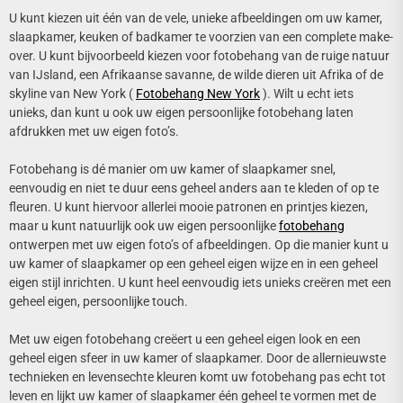
U kunt kiezen uit één van de vele, unieke afbeeldingen om uw kamer,
slaapkamer, keuken of badkamer te voorzien van een complete make-
over. U kunt bijvoorbeeld kiezen voor fotobehang van de ruige natuur
van IJsland, een Afrikaanse savanne, de wilde dieren uit Afrika of de
skyline van New York (
Fotobehang New York
). Wilt u echt iets
unieks, dan kunt u ook uw eigen persoonlijke fotobehang laten
afdrukken met uw eigen foto’s.
Fotobehang is dé manier om uw kamer of slaapkamer snel,
eenvoudig en niet te duur eens geheel anders aan te kleden of op te
fleuren. U kunt hiervoor allerlei mooie patronen en printjes kiezen,
maar u kunt natuurlijk ook uw eigen persoonlijke
fotobehang
ontwerpen met uw eigen foto’s of afbeeldingen. Op die manier kunt u
uw kamer of slaapkamer op een geheel eigen wijze en in een geheel
eigen stijl inrichten. U kunt heel eenvoudig iets unieks creëren met een
geheel eigen, persoonlijke touch.
Met uw eigen fotobehang creëert u een geheel eigen look en een
geheel eigen sfeer in uw kamer of slaapkamer. Door de allernieuwste
technieken en levensechte kleuren komt uw fotobehang pas echt tot
leven en lijkt uw kamer of slaapkamer één geheel te vormen met de