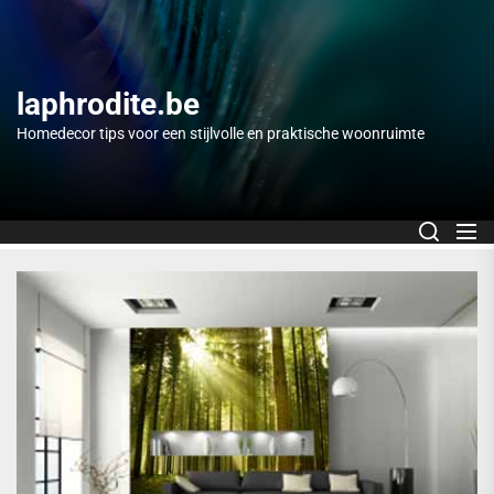
Skip
to
the
content
laphrodite.be
Homedecor tips voor een stijlvolle en praktische woonruimte