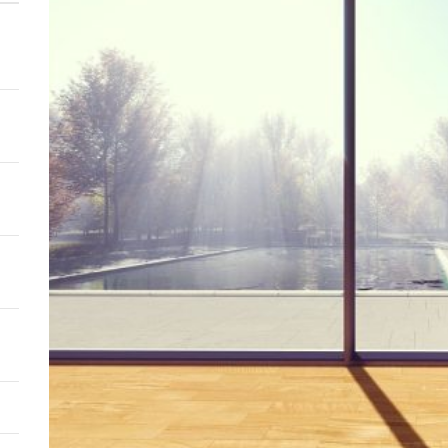
en: flexibiliteit voor veranderlijke interieurstijlen
stiek in je woonkamer met creatieve wandoplossingen
kunst: creatieve tips voor visuele impact
retro ontmoet modern in 2026 interieurtrends