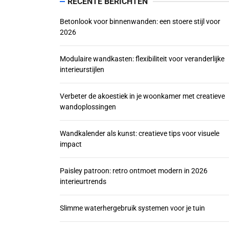
RECENTE BERICHTEN
Modulaire wandkast
Betonlook voor binnenwanden: een stoere stijl voor
Verbeter de akoe
2026
Wandkalender als 
Modulaire wandkasten: flexibiliteit voor veranderlijke
interieurstijlen
Paisley patroon: 
Verbeter de akoestiek in je woonkamer met creatieve
wandoplossingen
Wandkalender als kunst: creatieve tips voor visuele
impact
Paisley patroon: retro ontmoet modern in 2026
interieurtrends
Slimme waterhergebruik systemen voor je tuin