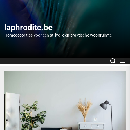
Skip
to
the
content
laphrodite.be
Homedecor tips voor een stijlvolle en praktische woonruimte