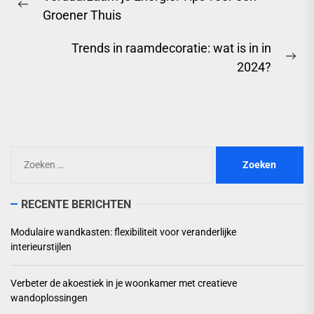
Previous
Groener Thuis
post:
Trends in raamdecoratie: wat is in in
Ne
2024?
pos
Zoeken
naar:
RECENTE BERICHTEN
Modulaire wandkasten: flexibiliteit voor veranderlijke
interieurstijlen
Verbeter de akoestiek in je woonkamer met creatieve
wandoplossingen