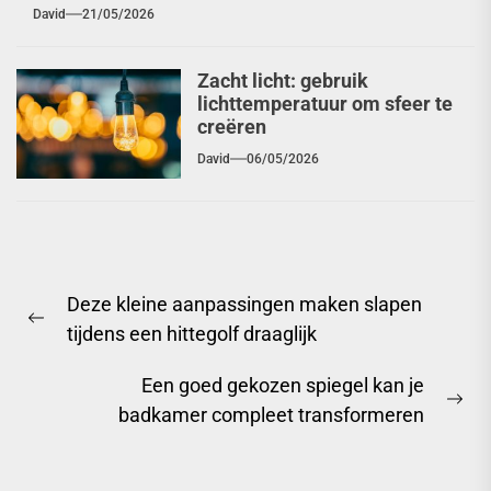
David
21/05/2026
Zacht licht: gebruik
lichttemperatuur om sfeer te
creëren
David
06/05/2026
Berichtnavigatie
Deze kleine aanpassingen maken slapen
Previous
tijdens een hittegolf draaglijk
post:
Een goed gekozen spiegel kan je
Ne
badkamer compleet transformeren
pos