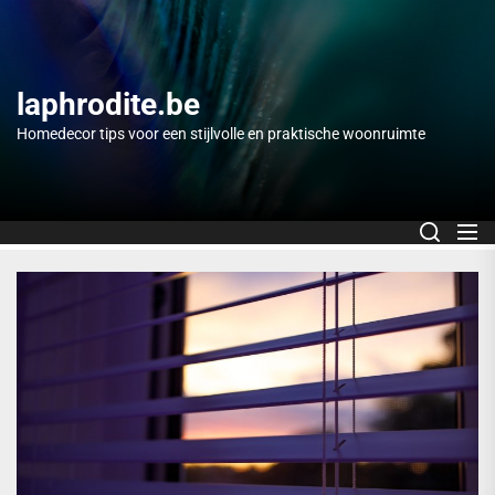
Skip
to
the
content
laphrodite.be
Homedecor tips voor een stijlvolle en praktische woonruimte