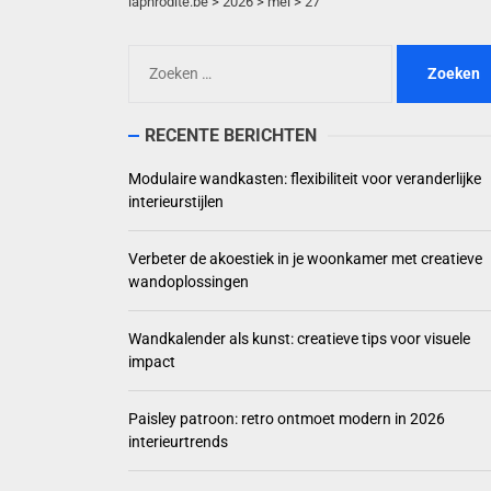
laphrodite.be
>
2026
>
mei
>
27
Verbeter de akoe
Zoeken
Wandkalender als 
naar:
Paisley patroon: 
RECENTE BERICHTEN
Slimme waterherg
Modulaire wandkasten: flexibiliteit voor veranderlijke
interieurstijlen
Verbeter de akoestiek in je woonkamer met creatieve
wandoplossingen
Wandkalender als kunst: creatieve tips voor visuele
impact
Paisley patroon: retro ontmoet modern in 2026
interieurtrends