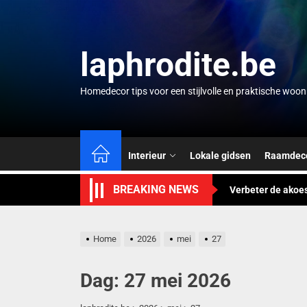
Skip
to
the
laphrodite.be
content
Homedecor tips voor een stijlvolle en praktische woo
Slimme waterherg
Modulaire wandkast
Interieur
Lokale gidsen
Raamdeco
Verbeter de akoe
BREAKING NEWS
Wandkalender als 
Paisley patroon: 
Home
2026
mei
27
Slimme waterherg
Dag:
27 mei 2026
Modulaire wandkast