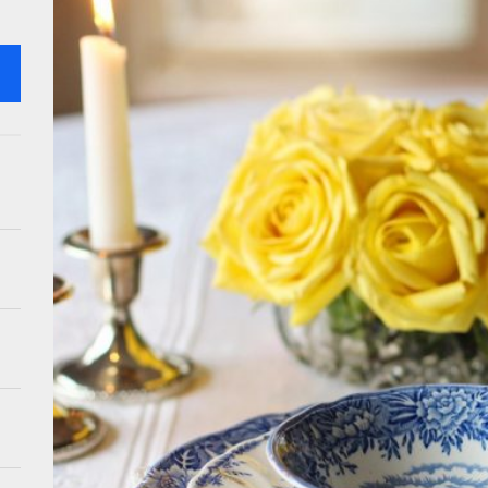
stiek in je woonkamer met creatieve wandoplossingen
kunst: creatieve tips voor visuele impact
retro ontmoet modern in 2026 interieurtrends
ebruik systemen voor je tuin