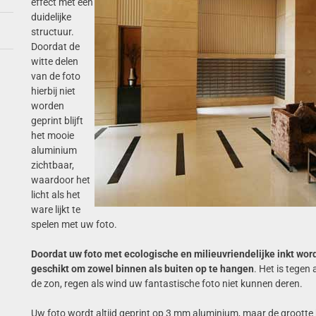
effect met een
duidelijke
structuur.
Doordat de
witte delen
van de foto
hierbij niet
worden
geprint blijft
het mooie
aluminium
zichtbaar,
waardoor het
licht als het
ware lijkt te
spelen met uw foto.
Doordat uw foto met ecologische en milieuvriendelijke inkt wor
geschikt om zowel binnen als buiten op te hangen
. Het is tegen
de zon, regen als wind uw fantastische foto niet kunnen deren.
Uw foto wordt altijd geprint op 3 mm aluminium, maar de grootte kan