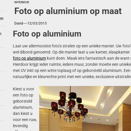
INTERIEUR
Foto op aluminium op maat
en
David
12/03/2015
Foto op aluminium
n
Laat uw allermooiste foto’s stralen op een unieke manier. Uw foto
wel dibond genoemd. Op die manier laat u uw kamer, slaapkamer o
foto op aluminium
kunt doen. Maak iets fantastisch aan de want 
Hierdoor krijgt ieder ruimte, iedere muur, zonder moeite een uniek
met UV inkt op een witte toplaag of op geborsteld aluminium. Een 
natuurlijke en kleurechte print met een unieke, exclusieve uitstrali
Kiest u voor
een foto op
geborsteld
aluminium,
dan kiest u
voor een ruw,
levendig