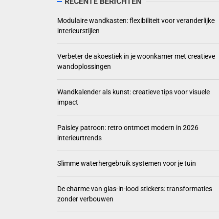
RECENTE BERICHTEN
Verbeter de akoe
Modulaire wandkasten: flexibiliteit voor veranderlijke
interieurstijlen
Wandkalender als 
Paisley patroon: 
Verbeter de akoestiek in je woonkamer met creatieve
wandoplossingen
Slimme waterherg
Wandkalender als kunst: creatieve tips voor visuele
impact
Paisley patroon: retro ontmoet modern in 2026
interieurtrends
Slimme waterhergebruik systemen voor je tuin
De charme van glas-in-lood stickers: transformaties
zonder verbouwen