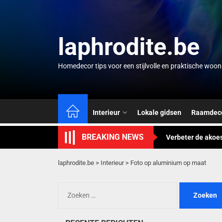
Skip
to
the
laphrodite.be
content
Homedecor tips voor een stijlvolle en praktische woo
Slimme waterherg
Modulaire wandkast
Interieur
Lokale gidsen
Raamdeco
Verbeter de akoe
BREAKING NEWS
Wandkalender als 
laphrodite.be
>
Interieur
>
Foto op aluminium op maat
Paisley patroon: 
Slimme waterherg
Zoeken
naar:
Modulaire wandkast