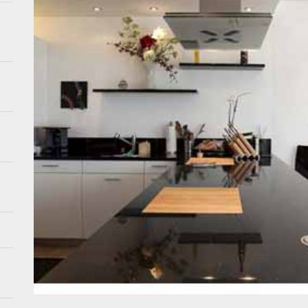
stiek in je woonkamer met creatieve wandoplossingen
kunst: creatieve tips voor visuele impact
retro ontmoet modern in 2026 interieurtrends
ebruik systemen voor je tuin