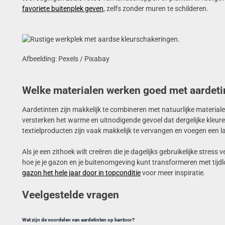
favoriete buitenplek geven
, zelfs zonder muren te schilderen.
Afbeelding: Pexels / Pixabay
Welke materialen werken goed met aardeti
Aardetinten zijn makkelijk te combineren met natuurlijke material
versterken het warme en uitnodigende gevoel dat dergelijke kle
textielproducten zijn vaak makkelijk te vervangen en voegen een la
Als je een zithoek wilt creëren die je dagelijks gebruikelijke stre
hoe je je gazon en je buitenomgeving kunt transformeren met tijdlo
gazon het hele jaar door in topconditie
voor meer inspiratie.
Veelgestelde vragen
Wat zijn de voordelen van aardetinten op kantoor?