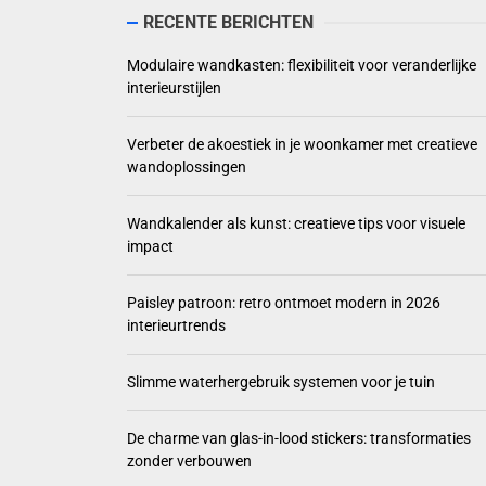
Verbeter de akoe
RECENTE BERICHTEN
Wandkalender als 
Modulaire wandkasten: flexibiliteit voor veranderlijke
interieurstijlen
Paisley patroon: 
Verbeter de akoestiek in je woonkamer met creatieve
Slimme waterherg
wandoplossingen
Wandkalender als kunst: creatieve tips voor visuele
impact
Paisley patroon: retro ontmoet modern in 2026
interieurtrends
Slimme waterhergebruik systemen voor je tuin
De charme van glas-in-lood stickers: transformaties
zonder verbouwen