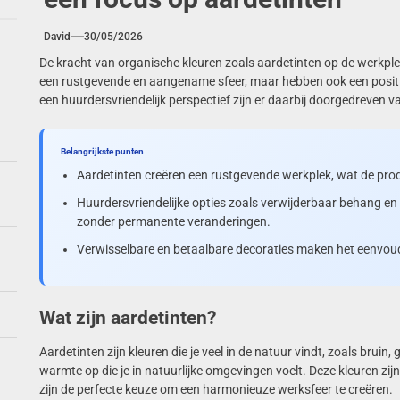
stiek in je woonkamer met creatieve wandoplossingen
David
30/05/2026
kunst: creatieve tips voor visuele impact
De kracht van organische kleuren zoals aardetinten op de werkple
een rustgevende en aangename sfeer, maar hebben ook een positiev
retro ontmoet modern in 2026 interieurtrends
een huurdersvriendelijk perspectief zijn er daarbij doorgedreven va
ebruik systemen voor je tuin
Belangrijkste punten
Aardetinten creëren een rustgevende werkplek, wat de prod
Huurdersvriendelijke opties zoals verwijderbaar behang en 
zonder permanente veranderingen.
Verwisselbare en betaalbare decoraties maken het eenvoudi
Wat zijn aardetinten?
Aardetinten zijn kleuren die je veel in de natuur vindt, zoals bruin,
warmte op die je in natuurlijke omgevingen voelt. Deze kleuren zijn
zijn de perfecte keuze om een harmonieuze werksfeer te creëren.