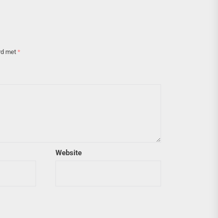
erd met
*
Website