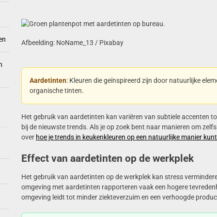
en
Afbeelding: NoName_13 / Pixabay
n
Aardetinten
: Kleuren die geïnspireerd zijn door natuurlijke el
organische tinten.
Het gebruik van aardetinten kan variëren van subtiele accenten t
bij de nieuwste trends. Als je op zoek bent naar manieren om zelfs 
over
hoe je trends in keukenkleuren op een natuurlijke manier kun
Effect van aardetinten op de werkplek
Het gebruik van aardetinten op de werkplek kan stress verminder
omgeving met aardetinten rapporteren vaak een hogere tevredenhe
omgeving leidt tot minder ziekteverzuim en een verhoogde producti