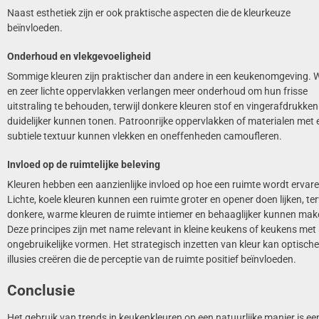
Naast esthetiek zijn er ook praktische aspecten die de kleurkeuze
beïnvloeden.
Onderhoud en vlekgevoeligheid
Sommige kleuren zijn praktischer dan andere in een keukenomgeving. W
en zeer lichte oppervlakken verlangen meer onderhoud om hun frisse
uitstraling te behouden, terwijl donkere kleuren stof en vingerafdrukken
duidelijker kunnen tonen. Patroonrijke oppervlakken of materialen met 
subtiele textuur kunnen vlekken en oneffenheden camoufleren.
Invloed op de ruimtelijke beleving
Kleuren hebben een aanzienlijke invloed op hoe een ruimte wordt ervare
Lichte, koele kleuren kunnen een ruimte groter en opener doen lijken, ter
donkere, warme kleuren de ruimte intiemer en behaaglijker kunnen mak
Deze principes zijn met name relevant in kleine keukens of keukens met
ongebruikelijke vormen. Het strategisch inzetten van kleur kan optische
illusies creëren die de perceptie van de ruimte positief beïnvloeden.
Conclusie
Het gebruik van trends in keukenkleuren op een natuurlijke manier is ee