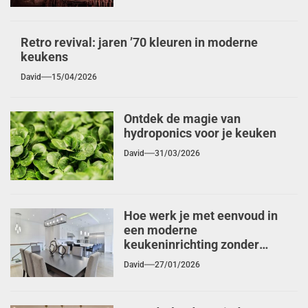
Retro revival: jaren ’70 kleuren in moderne
keukens
David
15/04/2026
Ontdek de magie van
hydroponics voor je keuken
David
31/03/2026
Hoe werk je met eenvoud in
een moderne
keukeninrichting zonder
sfeer te verliezen
David
27/01/2026