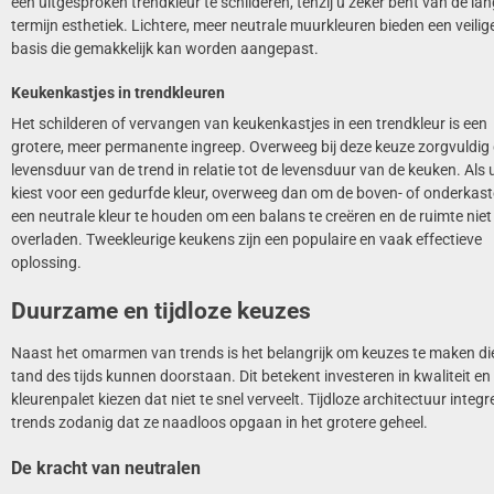
een uitgesproken trendkleur te schilderen, tenzij u zeker bent van de la
termijn esthetiek. Lichtere, meer neutrale muurkleuren bieden een veilig
basis die gemakkelijk kan worden aangepast.
Keukenkastjes in trendkleuren
Het schilderen of vervangen van keukenkastjes in een trendkleur is een
grotere, meer permanente ingreep. Overweeg bij deze keuze zorgvuldig
levensduur van de trend in relatie tot de levensduur van de keuken. Als 
kiest voor een gedurfde kleur, overweeg dan om de boven- of onderkast
een neutrale kleur te houden om een balans te creëren en de ruimte niet
overladen. Tweekleurige keukens zijn een populaire en vaak effectieve
oplossing.
Duurzame en tijdloze keuzes
Naast het omarmen van trends is het belangrijk om keuzes te maken di
tand des tijds kunnen doorstaan. Dit betekent investeren in kwaliteit en
kleurenpalet kiezen dat niet te snel verveelt. Tijdloze architectuur integr
trends zodanig dat ze naadloos opgaan in het grotere geheel.
De kracht van neutralen