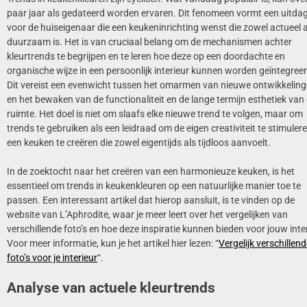
paar jaar als gedateerd worden ervaren. Dit fenomeen vormt een uitda
voor de huiseigenaar die een keukeninrichting wenst die zowel actueel a
duurzaam is. Het is van cruciaal belang om de mechanismen achter
kleurtrends te begrijpen en te leren hoe deze op een doordachte en
organische wijze in een persoonlijk interieur kunnen worden geïntegreer
Dit vereist een evenwicht tussen het omarmen van nieuwe ontwikkelin
en het bewaken van de functionaliteit en de lange termijn esthetiek van
ruimte. Het doel is niet om slaafs elke nieuwe trend te volgen, maar om
trends te gebruiken als een leidraad om de eigen creativiteit te stimuler
een keuken te creëren die zowel eigentijds als tijdloos aanvoelt.
In de zoektocht naar het creëren van een harmonieuze keuken, is het
essentieel om trends in keukenkleuren op een natuurlijke manier toe te
passen. Een interessant artikel dat hierop aansluit, is te vinden op de
website van L’Aphrodite, waar je meer leert over het vergelijken van
verschillende foto’s en hoe deze inspiratie kunnen bieden voor jouw inter
Voor meer informatie, kun je het artikel hier lezen: “
Vergelijk verschillen
foto’s voor je interieur
“.
Analyse van actuele kleurtrends