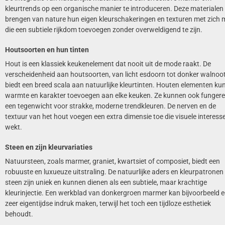
kleurtrends op een organische manier te introduceren. Deze materialen
brengen van nature hun eigen kleurschakeringen en texturen met zich 
die een subtiele rijkdom toevoegen zonder overweldigend te zijn.
Houtsoorten en hun tinten
Hout is een klassiek keukenelement dat nooit uit de mode raakt. De
verscheidenheid aan houtsoorten, van licht esdoorn tot donker walnoot
biedt een breed scala aan natuurlijke kleurtinten. Houten elementen ku
warmte en karakter toevoegen aan elke keuken. Ze kunnen ook fungere
een tegenwicht voor strakke, moderne trendkleuren. De nerven en de
textuur van het hout voegen een extra dimensie toe die visuele interess
wekt.
Steen en zijn kleurvariaties
Natuursteen, zoals marmer, graniet, kwartsiet of composiet, biedt een
robuuste en luxueuze uitstraling. De natuurlijke aders en kleurpatronen 
steen zijn uniek en kunnen dienen als een subtiele, maar krachtige
kleurinjectie. Een werkblad van donkergroen marmer kan bijvoorbeeld 
zeer eigentijdse indruk maken, terwijl het toch een tijdloze esthetiek
behoudt.