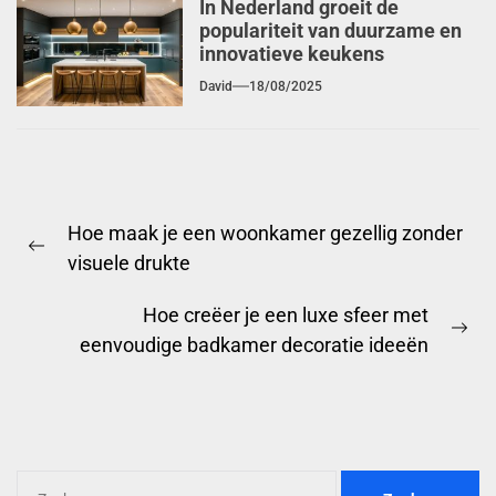
In Nederland groeit de
populariteit van duurzame en
innovatieve keukens
David
18/08/2025
Berichtnavigatie
Hoe maak je een woonkamer gezellig zonder
Previous
visuele drukte
post:
Hoe creëer je een luxe sfeer met
Ne
eenvoudige badkamer decoratie ideeën
pos
Zoeken