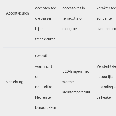
accenten toe
accessoires in
karakter toe
Accentkleuren
die passen
terracotta of
zonder te
bij de
mosgroen
overheerse
trendkleuren
Gebruik
warm licht
Versterkt de
LED-lampen met
om
natuurlijke
Verlichting
warme
natuurlijke
uitstraling 
kleurtemperatuur
kleuren te
de keuken
benadrukken