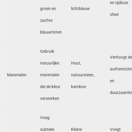
en tijdloze
groen en
lichtblauw
sfeer
zachte
blauwtinten
Gebruik
Verhoogt d
natuurlijke
Hout,
authenticite
Materialen
materialen
natuursteen,
en
die de kleur
bamboe
duurzaamhe
versterken
Voeg
subtiele
Kleine
Voegt