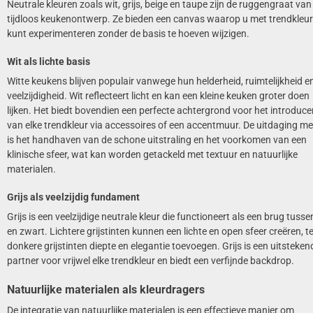
Neutrale kleuren zoals wit, grijs, beige en taupe zijn de ruggengraat van
tijdloos keukenontwerp. Ze bieden een canvas waarop u met trendkleu
kunt experimenteren zonder de basis te hoeven wijzigen.
Wit als lichte basis
Witte keukens blijven populair vanwege hun helderheid, ruimtelijkheid e
veelzijdigheid. Wit reflecteert licht en kan een kleine keuken groter doen
lijken. Het biedt bovendien een perfecte achtergrond voor het introduce
van elke trendkleur via accessoires of een accentmuur. De uitdaging me
is het handhaven van de schone uitstraling en het voorkomen van een
klinische sfeer, wat kan worden getackeld met textuur en natuurlijke
materialen.
Grijs als veelzijdig fundament
Grijs is een veelzijdige neutrale kleur die functioneert als een brug tusse
en zwart. Lichtere grijstinten kunnen een lichte en open sfeer creëren, te
donkere grijstinten diepte en elegantie toevoegen. Grijs is een uitsteken
partner voor vrijwel elke trendkleur en biedt een verfijnde backdrop.
Natuurlijke materialen als kleurdragers
De integratie van natuurlijke materialen is een effectieve manier om