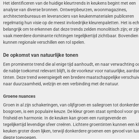
Het identificeren van de huidige kleurtrends in keukens begint met een
analyse van diverse bronnen. Ontwerpbeurzen, woonmagazines,
architectenbureaus en leveranciers van keukenmaterialen publiceren
regelmatig hun visie op de meest invloedrijke kleurenpaletten. Het is ech
belangrijk om te erkennen dat deze trends zelden monolitisch zijn; er zij
vaak meerdere dominante richtingen tegelijkertijd zichtbaar. Bovendien
kunnen regionale verschillen een rol spelen.
De opkomst van natuurlijke tonen
Een prominente trend die al enige tijd aanhoudt, en naar verwachting o
de nabije toekomst relevant blijft, is de voorkeur voor natuurlijke, aards
tinten. Deze trend weerspiegelt een bredere maatschappelijke verschui
naar duurzaamheid, welzijn en een verbinding met de natuur.
Groene nuances
Groen in al zijn schakeringen, van olijfgroen en saliegroen tot donkerder
bosgroen, is een populaire keuze. De kleur groen staat symbool voor gro
frisheid en harmonie. In de keuken kan groen een rustgevende en
tegelijkertijd levendige sfeer creëren. Lichtere groentinten kunnen een k
keuken groter doen lijken, terwijl donkerdere groenen een gevoel van lu
diepte toevoegen.