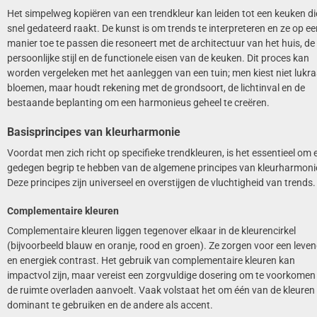
Het simpelweg kopiëren van een trendkleur kan leiden tot een keuken di
snel gedateerd raakt. De kunst is om trends te interpreteren en ze op ee
manier toe te passen die resoneert met de architectuur van het huis, de
persoonlijke stijl en de functionele eisen van de keuken. Dit proces kan
worden vergeleken met het aanleggen van een tuin; men kiest niet lukr
bloemen, maar houdt rekening met de grondsoort, de lichtinval en de
bestaande beplanting om een harmonieus geheel te creëren.
Basisprincipes van kleurharmonie
Voordat men zich richt op specifieke trendkleuren, is het essentieel om 
gedegen begrip te hebben van de algemene principes van kleurharmoni
Deze principes zijn universeel en overstijgen de vluchtigheid van trends.
Complementaire kleuren
Complementaire kleuren liggen tegenover elkaar in de kleurencirkel
(bijvoorbeeld blauw en oranje, rood en groen). Ze zorgen voor een leven
en energiek contrast. Het gebruik van complementaire kleuren kan
impactvol zijn, maar vereist een zorgvuldige dosering om te voorkomen
de ruimte overladen aanvoelt. Vaak volstaat het om één van de kleuren 
dominant te gebruiken en de andere als accent.