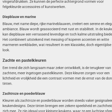
vingerafdrukken. Ze kunnen de perfecte achtergrond vormen voor
felgekleurde accessoires of kunstwerken.
Diepblauw en marine
Blauw, met name diepe, rijke marineblauwen, creëert een serene en ele
ambiance. Blauw wordt geassocieerd met rust en stabiliteit. In de keuk
kan diepblauw een verrassend levendige en toch kalme uitstraling bied
Het combineert uitstekend met messing of koperen accenten en witte
marmeren werkbladen, wat resulteert in een klassieke, doch eigentijdse
look.
Zachte en pastelkleuren
Een trend die zich langzaam maar zeker ontwikkelt, is de terugkeer van
zachtere, meer ingetogen pastelkleuren. Deze kleuren zorgen voor een
lichtheid en vrolijkheid die een contrast vormen met de ernst van de do
tinten.
Zachtroze en poederblauw
Kleuren als zachtroze en poederblauw worden steeds vaker gesignaleer
keukendesigns. Deze tinten brengen een zekere speelsheid en zachthei
zich mee. Ze zijn ideaal voor kleinere keukens, waar ze een luchtige sfee