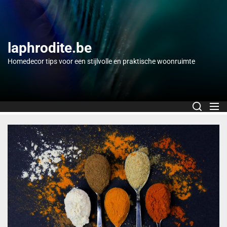
Skip
to
the
content
laphrodite.be
Homedecor tips voor een stijlvolle en praktische woonruimte