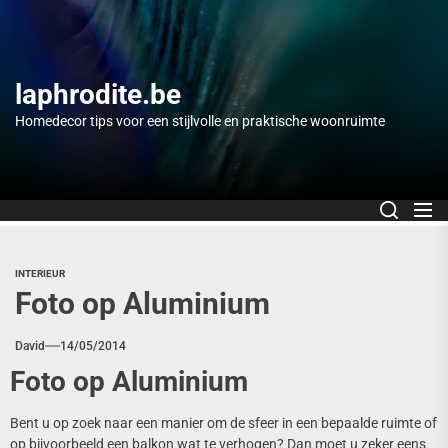
Skip
to
the
content
laphrodite.be
Homedecor tips voor een stijlvolle en praktische woonruimte
INTERIEUR
Foto op Aluminium
David
14/05/2014
Foto op Aluminium
Bent u op zoek naar een manier om de sfeer in een bepaalde ruimte of
op bijvoorbeeld een balkon wat te verhogen? Dan moet u zeker eens