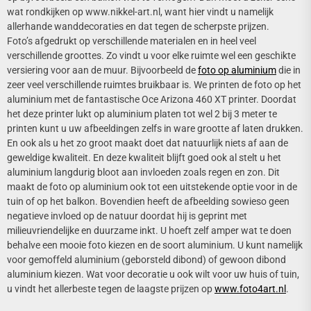
wat rondkijken op www.nikkel-art.nl, want hier vindt u namelijk
allerhande wanddecoraties en dat tegen de scherpste prijzen.
Foto’s afgedrukt op verschillende materialen en in heel veel
verschillende groottes. Zo vindt u voor elke ruimte wel een geschikte
versiering voor aan de muur. Bijvoorbeeld de
foto op aluminium
die in
zeer veel verschillende ruimtes bruikbaar is. We printen de foto op het
aluminium met de fantastische Oce Arizona 460 XT printer. Doordat
het deze printer lukt op aluminium platen tot wel 2 bij 3 meter te
printen kunt u uw afbeeldingen zelfs in ware grootte af laten drukken.
En ook als u het zo groot maakt doet dat natuurlijk niets af aan de
geweldige kwaliteit. En deze kwaliteit blijft goed ook al stelt u het
aluminium langdurig bloot aan invloeden zoals regen en zon. Dit
maakt de foto op aluminium ook tot een uitstekende optie voor in de
tuin of op het balkon. Bovendien heeft de afbeelding sowieso geen
negatieve invloed op de natuur doordat hij is geprint met
milieuvriendelijke en duurzame inkt. U hoeft zelf amper wat te doen
behalve een mooie foto kiezen en de soort aluminium. U kunt namelijk
voor gemoffeld aluminium (geborsteld dibond) of gewoon dibond
aluminium kiezen. Wat voor decoratie u ook wilt voor uw huis of tuin,
u vindt het allerbeste tegen de laagste prijzen op
www.foto4art.nl
.