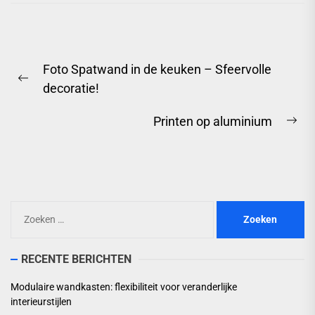
Berichtnavigatie
Foto Spatwand in de keuken – Sfeervolle
Previous
decoratie!
post:
Printen op aluminium
Ne
pos
Zoeken
naar:
RECENTE BERICHTEN
Modulaire wandkasten: flexibiliteit voor veranderlijke
interieurstijlen