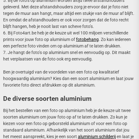
5. Bij de foto’s op aluminium worden altijd twee afstandhouders
geleverd. Met deze afstandshouders zorg je ervoor dat je foto niet
tegen de muur aan hangt, maar altijd een stukje van de muur af blijft.
En omdat de afstandhouders er ook voor zorgen dat de foto recht
blijft hangen, heb je nooit last van scheve foto’s.
6. Bij Foto4art.be heb je de keuze uit wel 100 miljoen verschillende
prints voor jouw foto op aluminium of
fotobehang
. Zo kan iedereen
een perfecte foto vinden om op aluminium af te laten drukken.
7. Je hangt de foto’s op aluminium snel en eenvoudig op. Dit maakt
het verplaatsen van de foto ook erg eenvoudig.
Ben je overtuigd van de voordelen van een foto op kwalitatief
hoogwaardig aluminium? Kies dan een soort aluminium en laat jouw
favoriete foto direct afdrukken op dit aluminium.
De diverse soorten aluminium
Bij het bestellen van een foto op aluminium heb je de keuze uit twee
soorten aluminium om jouw foto op af te laten drukken. Zo kun je
kiezen voor een foto op geborsteld aluminium of voor een foto op
standaard aluminium. Afhankelijk van het soort aluminium dat jou
het meest aanspreekt, kies je een soort
aluminium schilderij
en laat je