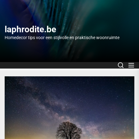
Skip
to
the
content
laphrodite.be
Homedecor tips voor een stijlvolle en praktische woonruimte