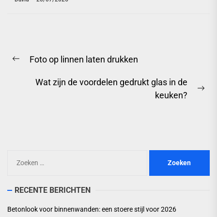
Berichtnavigatie
Foto op linnen laten drukken
Previous
post:
Wat zijn de voordelen gedrukt glas in de
Ne
keuken?
pos
Zoeken
naar:
RECENTE BERICHTEN
Betonlook voor binnenwanden: een stoere stijl voor 2026