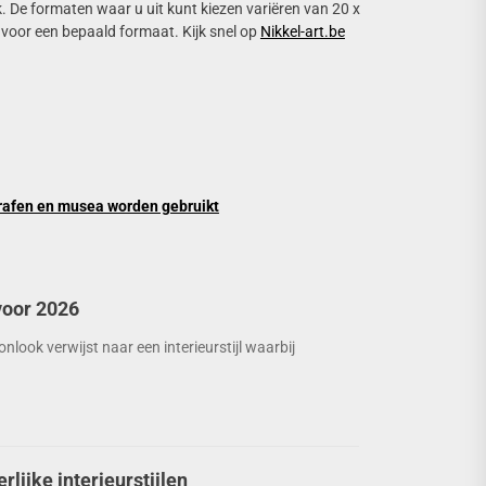
k. De formaten waar u uit kunt kiezen variëren van 20 x
n voor een bepaald formaat. Kijk snel op
Nikkel-art.be
ografen en musea worden gebruikt
voor 2026
look verwijst naar een interieurstijl waarbij
rlijke interieurstijlen