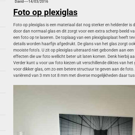
David
14/03/2016
en: flexibiliteit voor veranderlijke interieurstijlen
Foto op plexiglas
stiek in je woonkamer met creatieve wandoplossingen
Foto op plexiglas is een materiaal dat nog sterker en helderder is 
door dan normaal glas en dit zorgt voor een extra scherp beeld v
kunst: creatieve tips voor visuele impact
een foto op te laseren. De toplaag van een plexiglasplaat heeft tev
details worden haarfijn afgedrukt. De glans van het glas zorgt o
retro ontmoet modern in 2026 interieurtrends
mooiste foto’s. U zit op plexiglas uiteraard niet gebonden aan een 
effecten die uw foto wellicht beter uit laten komen. Denk hierbij aa
Verder kunt u voor uw foto kiezen uit verschillende diktes van het g
voor dikker glas, om zo een betere structuur te geven aan de foto. 
variërend van 3 mm tot 8 mm met diverse mogelijkheden daar tus