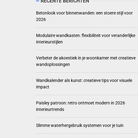
RECENTE BERICHTEN
Modulaire wandkast
Betonlook voor binnenwanden: een stoere stijl voor
2026
Verbeter de akoe
Wandkalender als 
Modulaire wandkasten: flexibiliteit voor veranderlijke
interieurstijlen
Paisley patroon: 
Verbeter de akoestiek in je woonkamer met creatieve
wandoplossingen
Wandkalender als kunst: creatieve tips voor visuele
impact
Paisley patroon: retro ontmoet modern in 2026
interieurtrends
Slimme waterhergebruik systemen voor je tuin