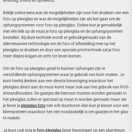
levendig, intens en sprekend.
Bekijk online eens wat de mogelijkheden zijn voor het drukken van een
foto op plexiglas en wat de mogelijkheden zijn als het gaat om de
ophangsystemen voor foto op plexiglas. Online kun je gemakkelijk
met één klik op de muis je foto op plexiglas en de ophangsystemen
bestellen. Bij deze techniek wordt er gebruikgemaakt van de
allernieuwste technologie om de foto of afbeelding mee op het
plexiglas te drukken en door een speciale printtechniek zal je foto
meer diepte krijgen en echt tot leven komen.
Om de foto op plexiglas goed te kunnen ophangen zijn er
verschillende ophangsystemen waar je gebruik van kunt maken. Je
kunt hierbij denken aan een directe bevestiging waardoor het
plexiglas direct aan de muur komt maar ook aan het gebruik van RVS-
afstandhouders. De gaatjes die hiervoor moeten worden gemaakt in
het plexiglas zullen er speciaal op maat in worden gemaakt maar als
je liever je
plexiglas foto
niet wilt doorboren dan kun je kiezen voor een
klemsysteem waardoor het niet noodzakelijk is om gaatjes in het glas
te maken.
Je kunt ook nog je
foto plexiglas
laten bevestigen op een aluminium