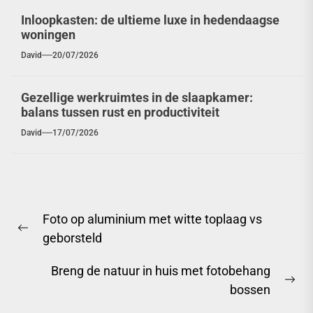
Inloopkasten: de ultieme luxe in hedendaagse
woningen
David
20/07/2026
Gezellige werkruimtes in de slaapkamer:
balans tussen rust en productiviteit
David
17/07/2026
Berichtnavigatie
Foto op aluminium met witte toplaag vs
Previous
geborsteld
post:
Breng de natuur in huis met fotobehang
Ne
bossen
pos