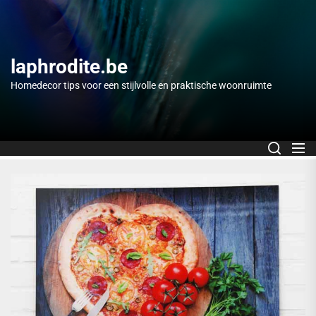
Skip
to
the
content
laphrodite.be
Homedecor tips voor een stijlvolle en praktische woonruimte