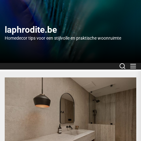
Skip
to
the
content
laphrodite.be
Homedecor tips voor een stijlvolle en praktische woonruimte