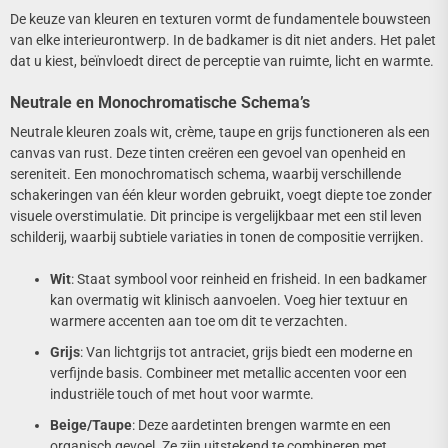
De keuze van kleuren en texturen vormt de fundamentele bouwsteen
van elke interieurontwerp. In de badkamer is dit niet anders. Het palet
dat u kiest, beïnvloedt direct de perceptie van ruimte, licht en warmte.
Neutrale en Monochromatische Schema’s
Neutrale kleuren zoals wit, crème, taupe en grijs functioneren als een
canvas van rust. Deze tinten creëren een gevoel van openheid en
sereniteit. Een monochromatisch schema, waarbij verschillende
schakeringen van één kleur worden gebruikt, voegt diepte toe zonder
visuele overstimulatie. Dit principe is vergelijkbaar met een stil leven
schilderij, waarbij subtiele variaties in tonen de compositie verrijken.
Wit
: Staat symbool voor reinheid en frisheid. In een badkamer
kan overmatig wit klinisch aanvoelen. Voeg hier textuur en
warmere accenten aan toe om dit te verzachten.
Grijs
: Van lichtgrijs tot antraciet, grijs biedt een moderne en
verfijnde basis. Combineer met metallic accenten voor een
industriële touch of met hout voor warmte.
Beige/Taupe
: Deze aardetinten brengen warmte en een
organisch gevoel. Ze zijn uitstekend te combineren met