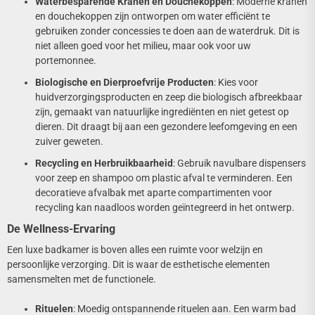
Waterbesparende Kranen en Douchekoppen
: Moderne kranen
en douchekoppen zijn ontworpen om water efficiënt te
gebruiken zonder concessies te doen aan de waterdruk. Dit is
niet alleen goed voor het milieu, maar ook voor uw
portemonnee.
Biologische en Dierproefvrije Producten
: Kies voor
huidverzorgingsproducten en zeep die biologisch afbreekbaar
zijn, gemaakt van natuurlijke ingrediënten en niet getest op
dieren. Dit draagt bij aan een gezondere leefomgeving en een
zuiver geweten.
Recycling en Herbruikbaarheid
: Gebruik navulbare dispensers
voor zeep en shampoo om plastic afval te verminderen. Een
decoratieve afvalbak met aparte compartimenten voor
recycling kan naadloos worden geïntegreerd in het ontwerp.
De Wellness-Ervaring
Een luxe badkamer is boven alles een ruimte voor welzijn en
persoonlijke verzorging. Dit is waar de esthetische elementen
samensmelten met de functionele.
Rituelen
: Moedig ontspannende rituelen aan. Een warm bad