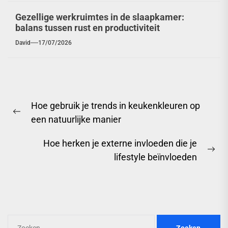
Gezellige werkruimtes in de slaapkamer:
balans tussen rust en productiviteit
David
17/07/2026
Berichtnavigatie
Hoe gebruik je trends in keukenkleuren op
Previous
een natuurlijke manier
post:
Hoe herken je externe invloeden die je
Ne
lifestyle beïnvloeden
pos
Zoeken