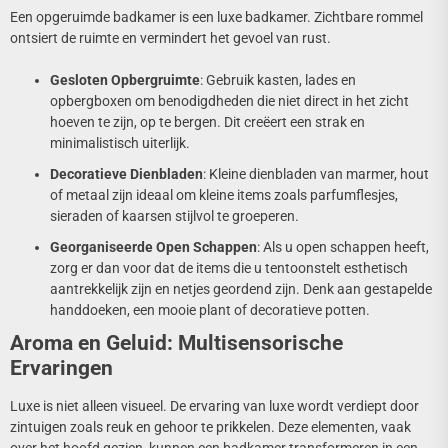
Een opgeruimde badkamer is een luxe badkamer. Zichtbare rommel
ontsiert de ruimte en vermindert het gevoel van rust.
Gesloten Opbergruimte
: Gebruik kasten, lades en
opbergboxen om benodigdheden die niet direct in het zicht
hoeven te zijn, op te bergen. Dit creëert een strak en
minimalistisch uiterlijk.
Decoratieve Dienbladen
: Kleine dienbladen van marmer, hout
of metaal zijn ideaal om kleine items zoals parfumflesjes,
sieraden of kaarsen stijlvol te groeperen.
Georganiseerde Open Schappen
: Als u open schappen heeft,
zorg er dan voor dat de items die u tentoonstelt esthetisch
aantrekkelijk zijn en netjes geordend zijn. Denk aan gestapelde
handdoeken, een mooie plant of decoratieve potten.
Aroma en Geluid: Multisensorische
Ervaringen
Luxe is niet alleen visueel. De ervaring van luxe wordt verdiept door
zintuigen zoals reuk en gehoor te prikkelen. Deze elementen, vaak
over het hoofd gezien, kunnen een badkamer transformeren in een