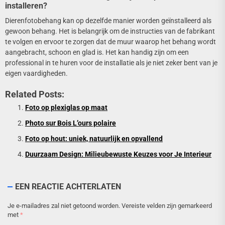
installeren?
Dierenfotobehang kan op dezelfde manier worden geïnstalleerd als
gewoon behang. Het is belangrijk om de instructies van de fabrikant
te volgen en ervoor te zorgen dat de muur waarop het behang wordt
aangebracht, schoon en glad is. Het kan handig zijn om een
professional in te huren voor de installatie als je niet zeker bent van je
eigen vaardigheden.
Related Posts:
Foto op plexiglas op maat
Photo sur Bois L’ours polaire
Foto op hout: uniek, natuurlijk en opvallend
Duurzaam Design: Milieubewuste Keuzes voor Je Interieur
EEN REACTIE ACHTERLATEN
Je e-mailadres zal niet getoond worden.
Vereiste velden zijn gemarkeerd
met
*