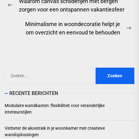
Waarom canvas schilderijen met bergen
Previous
zorgen voor een ontspannen vakantiesfeer
post:
Minimalisme in woondecoratie helpt je
Ne
om overzicht en eenvoud te behouden
pos
Zoeken
naar:
RECENTE BERICHTEN
Modulaire wandkasten: flexibiliteit voor veranderlijke
interieurstijlen
Verbeter de akoestiek in je woonkamer met creatieve
wandoplossingen