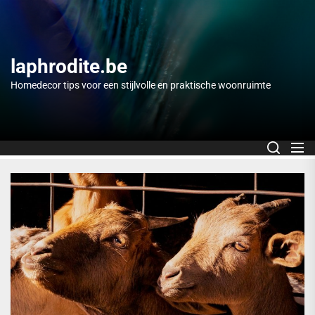
Skip
to
the
content
laphrodite.be
Homedecor tips voor een stijlvolle en praktische woonruimte