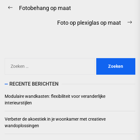
Berichtnavigatie
Fotobehang op maat
Previous
post:
Foto op plexiglas op maat
Ne
pos
Zoeken
naar:
RECENTE BERICHTEN
Modulaire wandkasten: flexibiliteit voor veranderlijke
interieurstijlen
Verbeter de akoestiek in je woonkamer met creatieve
wandoplossingen