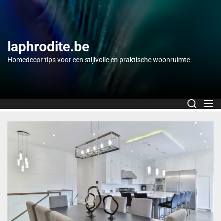
Skip
to
the
content
laphrodite.be
Homedecor tips voor een stijlvolle en praktische woonruimte