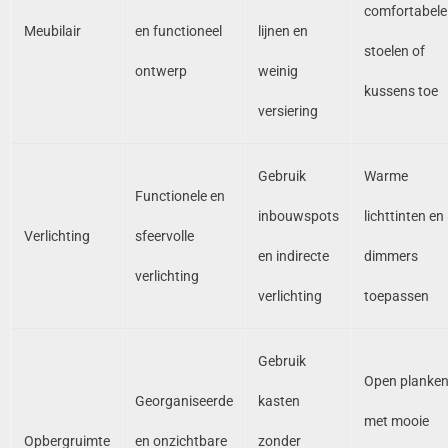
comfortabele
Meubilair
en functioneel
lijnen en
stoelen of
ontwerp
weinig
kussens toe
versiering
Gebruik
Warme
Functionele en
inbouwspots
lichttinten en
Verlichting
sfeervolle
en indirecte
dimmers
verlichting
verlichting
toepassen
Gebruik
Open planke
Georganiseerde
kasten
met mooie
Opbergruimte
en onzichtbare
zonder