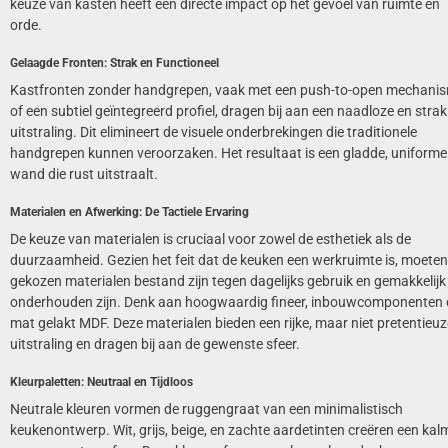
keuze van kasten heeft een directe impact op het gevoel van ruimte en
orde.
Gelaagde Fronten: Strak en Functioneel
Kastfronten zonder handgrepen, vaak met een push-to-open mechani
of een subtiel geïntegreerd profiel, dragen bij aan een naadloze en stra
uitstraling. Dit elimineert de visuele onderbrekingen die traditionele
handgrepen kunnen veroorzaken. Het resultaat is een gladde, uniforme
wand die rust uitstraalt.
Materialen en Afwerking: De Tactiele Ervaring
De keuze van materialen is cruciaal voor zowel de esthetiek als de
duurzaamheid. Gezien het feit dat de keuken een werkruimte is, moeten
gekozen materialen bestand zijn tegen dagelijks gebruik en gemakkelijk
onderhouden zijn. Denk aan hoogwaardig fineer, inbouwcomponenten 
mat gelakt MDF. Deze materialen bieden een rijke, maar niet pretentieuz
uitstraling en dragen bij aan de gewenste sfeer.
Kleurpaletten: Neutraal en Tijdloos
Neutrale kleuren vormen de ruggengraat van een minimalistisch
keukenontwerp. Wit, grijs, beige, en zachte aardetinten creëren een kal