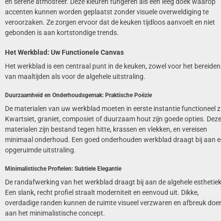
en serene atmosfeer. Deze kleuren fungeren als een leeg doek waarop
accenten kunnen worden geplaatst zonder visuele overweldiging te
veroorzaken. Ze zorgen ervoor dat de keuken tijdloos aanvoelt en niet
gebonden is aan kortstondige trends.
Het Werkblad: Uw Functionele Canvas
Het werkblad is een centraal punt in de keuken, zowel voor het bereiden
van maaltijden als voor de algehele uitstraling.
Duurzaamheid en Onderhoudsgemak: Praktische Poëzie
De materialen van uw werkblad moeten in eerste instantie functioneel zi
Kwartsiet, graniet, composiet of duurzaam hout zijn goede opties. Dez
materialen zijn bestand tegen hitte, krassen en vlekken, en vereisen
minimaal onderhoud. Een goed onderhouden werkblad draagt bij aan 
opgeruimde uitstraling.
Minimalistische Profielen: Subtiele Elegantie
De randafwerking van het werkblad draagt bij aan de algehele esthetiek
Een slank, recht profiel straalt moderniteit en eenvoud uit. Dikke,
overdadige randen kunnen de ruimte visueel verzwaren en afbreuk doe
aan het minimalistische concept.