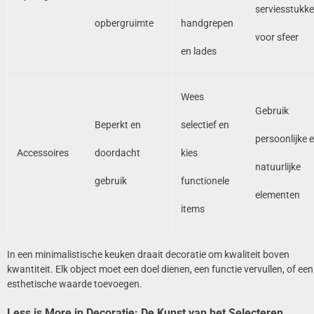
serviesstukk
opbergruimte
handgrepen
voor sfeer
en lades
Wees
Gebruik
Beperkt en
selectief en
persoonlijke 
Accessoires
doordacht
kies
natuurlijke
gebruik
functionele
elementen
items
In een minimalistische keuken draait decoratie om kwaliteit boven
kwantiteit. Elk object moet een doel dienen, een functie vervullen, of een
esthetische waarde toevoegen.
Less is More in Decoratie: De Kunst van het Selecteren