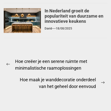
In Nederland groeit de
populariteit van duurzame en
innovatieve keukens
David
18/08/2025
Berichtnavigatie
Hoe creëer je een serene ruimte met
Previous
minimalistische raamoplossingen
post:
Hoe maak je wanddecoratie onderdeel
Ne
van het geheel door eenvoud
pos