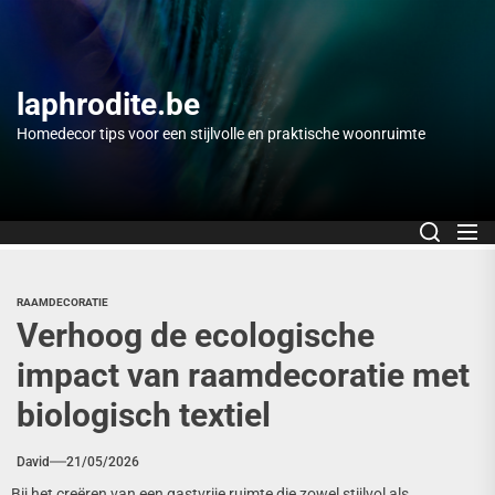
Skip
to
the
content
laphrodite.be
Homedecor tips voor een stijlvolle en praktische woonruimte
RAAMDECORATIE
Verhoog de ecologische
impact van raamdecoratie met
biologisch textiel
David
21/05/2026
Bij het creëren van een gastvrije ruimte die zowel stijlvol als