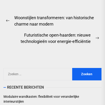
Berichtnavigatie
Woonstijlen transformeren: van historische
Previous
charme naar modern
post:
Futuristische open-haarden: nieuwe
Ne
technologieën voor energie-efficiëntie
pos
Zoeken
naar:
RECENTE BERICHTEN
Modulaire wandkasten: flexibiliteit voor veranderlijke
interieurstijlen