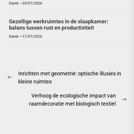
David
20/07/2026
Gezellige werkruimtes in de slaapkamer:
balans tussen rust en productiviteit
David
17/07/2026
Berichtnavigatie
Inrichten met geometrie: optische illusies in
Previous
kleine ruimtes
post:
Verhoog de ecologische impact van
Ne
raamdecoratie met biologisch textiel
pos