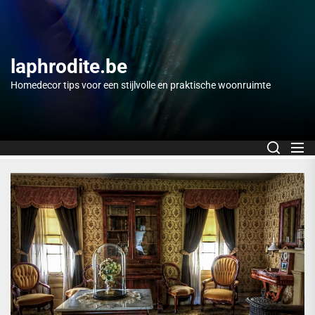
Skip
to
the
content
laphrodite.be
Homedecor tips voor een stijlvolle en praktische woonruimte