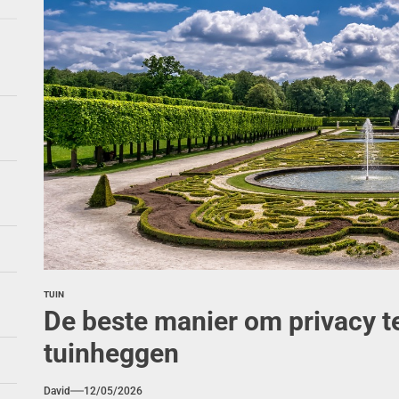
kunst: creatieve tips voor visuele impact
retro ontmoet modern in 2026 interieurtrends
ebruik systemen voor je tuin
s-in-lood stickers: transformaties zonder verbouwen
TUIN
De beste manier om privacy 
tuinheggen
David
12/05/2026