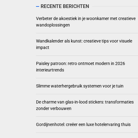
Wandkalender als 
RECENTE BERICHTEN
Paisley patroon: 
Verbeter de akoestiek in je woonkamer met creatieve
wandoplossingen
Slimme waterherg
Wandkalender als kunst: creatieve tips voor visuele
De charme van gla
impact
Paisley patroon: retro ontmoet modern in 2026
interieurtrends
Slimme waterhergebruik systemen voor je tuin
De charme van glas-in-lood stickers: transformaties
zonder verbouwen
Gordijnenhotel: creëer een luxe hotelervaring thuis