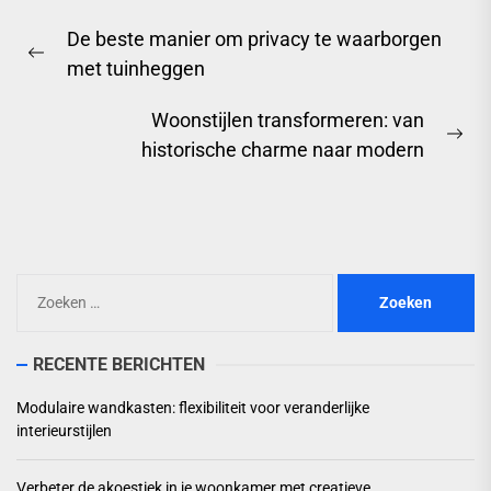
Berichtnavigatie
De beste manier om privacy te waarborgen
Previous
met tuinheggen
post:
Woonstijlen transformeren: van
Ne
historische charme naar modern
pos
Zoeken
naar:
RECENTE BERICHTEN
Modulaire wandkasten: flexibiliteit voor veranderlijke
interieurstijlen
Verbeter de akoestiek in je woonkamer met creatieve